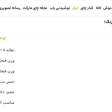
نوش
لاته
کنار چای
ابزار
نوشیدنی یاب
مجله چای مارکت
رسانه تصویری
توض
دهانه ۸ × ارتفاع ۶ سانتی‌متر
وزن فنجان تک
وزن فنجان و 
جنس بدنه
حجم: 150cc
مناسب است