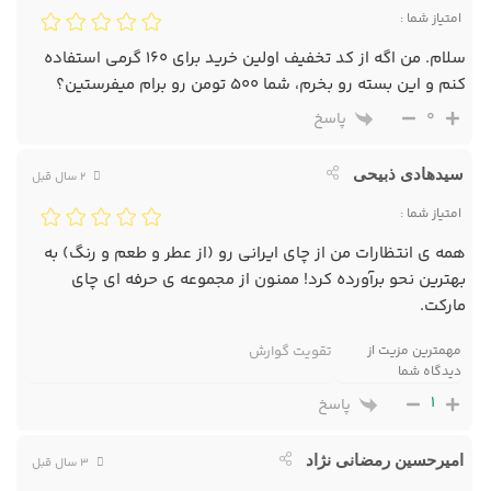
امتیاز شما :
سلام. من اگه از کد تخفیف اولین خرید برای 160 گرمی استفاده
کنم و این بسته رو بخرم، شما 500 تومن رو برام میفرستین؟
0
پاسخ
سیدهادی ذبیحی
2 سال قبل
امتیاز شما :
همه ی انتظارات من از چای ایرانی رو (از عطر و طعم و رنگ) به
بهترین نحو برآورده کرد! ممنون از مجموعه ی حرفه ای چای
مارکت.
مهمترین مزیت از
تقویت گوارش
دیدگاه شما
1
پاسخ
امیرحسین رمضانی نژاد
3 سال قبل