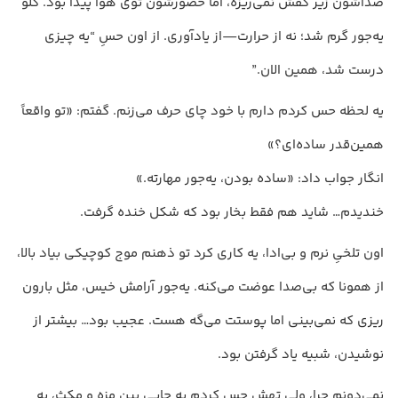
صداشون زیر کفش نمی‌ریزه، اما حضورشون توی هوا پیدا بود. گلو
یه‌جور گرم شد؛ نه از حرارت—از یادآوری. از اون حسِ “یه چیزی
درست شد، همین الان.”
یه لحظه حس کردم دارم با خود چای حرف می‌زنم. گفتم: «تو واقعاً
همین‌قدر ساده‌ای؟»
انگار جواب داد: «ساده بودن، یه‌جور مهارته.»
خندیدم… شاید هم فقط بخار بود که شکل خنده گرفت.
اون تلخیِ نرم و بی‌ادا، یه کاری کرد تو ذهنم موج کوچیکی بیاد بالا،
از همونا که بی‌صدا عوضت می‌کنه. یه‌جور آرامش خیس، مثل بارون
ریزی که نمی‌بینی اما پوستت می‌گه هست. عجیب بود… بیشتر از
نوشیدن، شبیه یاد گرفتن بود.
نمی‌دونم چرا، ولی تهش حس کردم یه جایی بین مزه و مکث، یه