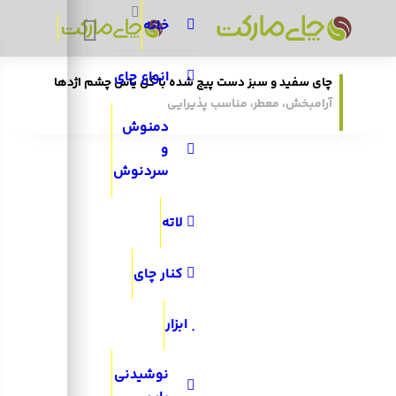
Search:
خانه
انواع چای
چای سفید و سبز دست پیچ شده با گل یاس چشم اژدها
آرامبخش، معطر، مناسب پذیرایی
دمنوش
و
سردنوش
لاته
کنار چای
ابزار
نوشیدنی