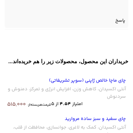
پاسخ
خریداران این محصول، محصولات زیر را هم خریده‌اند...
چای ماچا خالص ژاپنی (سوپر تشریفاتی)
آنتی اکسیدان، کاهش وزن، افزایش انرژی و تمرکز، دمنوش و
سردنوش
امتیاز
4.54
از 5
515,000
قیمت‌هر‌بسته‌از:
چای سفید و سبز ساده مروارید
آنتی اکسیدان، کمک به لاغری، جوانسازی، محافظت از قلب،