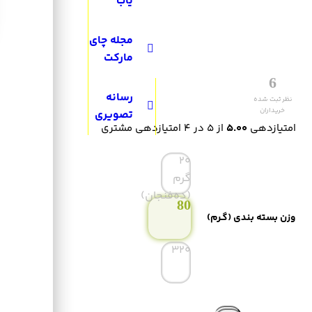
یاب
مجله چای
مارکت
(
6
رسانه
تصویری
customer
امتیازدهی
5.00
از 5 در
4
امتیازدهی مشتری
reviews)
20
گرم
(ده‌فنجان)
80
وزن بسته بندی (گـرم)
320