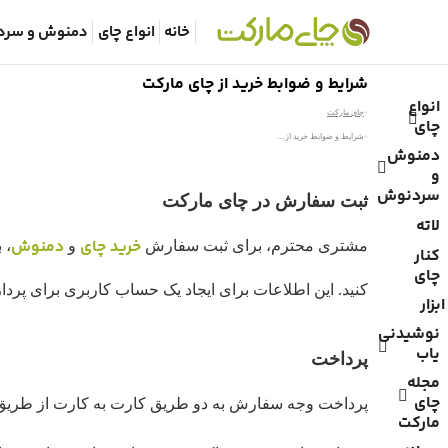
خانه
انواع چای
دمنوش و سرد
شرایط و ضوابط خرید از چای مارکت
انواع
You are here:
چای مارکت
چای
شرایط و ضوابط خرید از…
دمنوش
و
سردنوش
ثبت سفارش در چای مارکت
لاته
خرید چای
دمنوش
مشتری محترم، برای ثبت سفارش
و
، 
کنار
چای
کنید. این اطلاعات برای ایجاد یک حساب کاربری برای پ
ابزار
نوشیدنی
یاب
پرداخت
مجله
چای
پرداخت وجه سفارش به دو طریق کارت به کارت از طریق با
مارکت