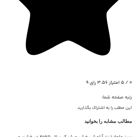
0
/
5
امتیاز
3.56
رای
9
رتبه صفحه شما:
این مطلب را به اشتراک بگذارید
Share
Share
Share
Share
Share
with
with
with
with
with
مطالب مشابه را بخوانید
WhatsApp
Facebook
LinkedIn
Pinterest
Twitter