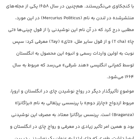
با کنجکاوی می‌نگریستند. هم‌چنین در سال 1658 یکی از مجله‌های
منتشرشده در لندن به نام (Mercurius Politicus) در این مورد،
مطلبی درج کرد که در آن نام این نوشیدنی را از قول چینی‌ها «تی
چا» (T cha) و از قول سایر ملل، «تای» (Tay) معرفی کرد؛ سپس
نوبت به اولین واردات رسمی و انبوه این محصول به انگلستان
توسط کمپانی انگلیسی «هند شرقی» می‌رسد که مربوط به سال
1664 می‌شود.
موضوع تأثیرگذار دیگر در رواج نوشیدن چای در انگلستان و اروپا،
مربوط ازدواج «چارلز دوم» با پرنسسی پرتغالی به نام «براگانزا»
(Braganza) است. پرنسس براگانزا معتاد به مصرف این نوشیدنی
بود و همین امر تأثیر زیادی در معرفی و رواج چای در انگلستان و
اروپا داشت، طوری که چای ابتدا به عنوان یک نوشیدنی در بین