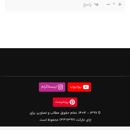
0
پاسخ
یوتیوب
اینستاگرام
پینترست
© 1397 - 1404, تمام حقوق مطالب و تصاویر، برای
چای مارکت (337396) محفوظ است.