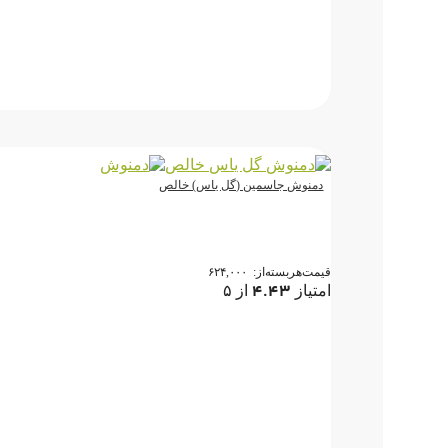
دمنوش جاسمین (گل یاس) خالص
قیمت‌هر‌بسته‌از:
۶۲۴,۰۰۰
۴.۴۳
امتیاز
از ۵