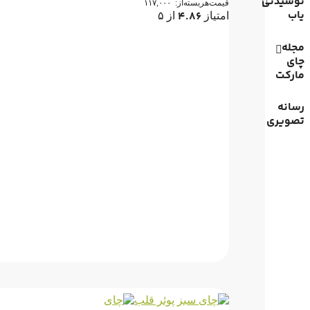
نوشیدنی
قیمت‌هر‌بسته‌از:
۱۱۷,۰۰۰
یاب
۴.۸۶
امتیاز
از ۵
مجله
چای
مارکت
رسانه
تصویری