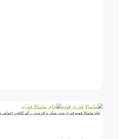
چای ماسالا قهوه فوری بدون شکر و افزودنی – کم کافئین (خواص د