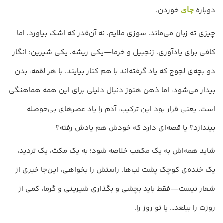
دوباره
خوردن.
چای
چیزی ته زبان می‌ماند. سوزی ملایم، نه آن‌قدر که اشک بیاورد، اما
کافی برای یادآوری. زنجبیل و خرما—یکی ریشه، یکی شیرین؛ انگار
دو بچه‌ی لجوج که یاد گرفته‌اند با هم کنار بیایند. با هر لقمه، بدن
بیدار می‌شود، اما ذهن هنوز دنبال دلیلی برای این همه هماهنگی
است. یعنی قرار بود این ترکیب، آدم را یاد عصرهای بی‌حوصله
بیندازد؟ یا قصه‌ای دارد که خودش هم یادش رفته؟
شاید همه‌اش به یک مکعب خلاصه شود؛ به یک مکث، یک تردید،
یک خنده‌ی کوچک پشت لب‌ها. راستش را بخواهی، این‌جا خبری از
شعار نیست—فقط باید بچشی و بگذاری شیرینی و گرما، کمی از
روزت را ببلعد… یا تو روز را.