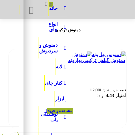
Search:
21
خانه
انواع
چای
دمنوش ترکیبی
دمنوش و
سردنوش
دمنوش گیاهی ترکیبی بهارونه
لاته
کنار چای
قیمت‌هر‌بسته‌از:
112,000
امتیاز
4.43
از 5
ابزار
این
انتخاب گزینه‌ها
نوشیدنی
محصول
یاب
دارای
انواع
مختلفی
سب