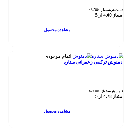
صفحه
محصول
قیمت‌هر‌بسته‌از:
43,500
امتیاز
4.00
از 5
انتخاب
شوند
این
مشاهده محصول
محصول
دارای
انواع
مختلفی
اتمام موجودی
می
دمنوش ترکیبی زعفرانی ستاره
باشد.
گزینه
ها
ممکن
است
در
قیمت‌هر‌بسته‌از:
82,000
امتیاز
4.78
از 5
صفحه
محصول
انتخاب
این
مشاهده محصول
شوند
محصول
دارای
انواع