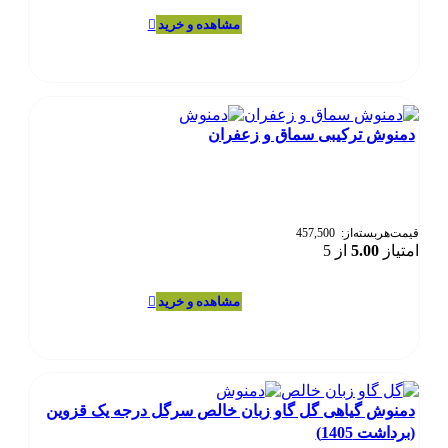
انتخاب
این
انتخاب گزینه‌ها
شوند
محصول
دارای
انواع
مختلفی
می
دمنوش ترکیبی سماق و زعفران
باشد.
گزینه
ها
ممکن
است
در
قیمت‌هر‌بسته‌از:
457,500
امتیاز
5.00
از 5
صفحه
محصول
انتخاب
این
انتخاب گزینه‌ها
شوند
محصول
دارای
انواع
مختلفی
می
دمنوش گیاهی گل گاو زبان خالص سرگل درجه یک قزوین
باشد.
(برداشت 1405)
گزینه