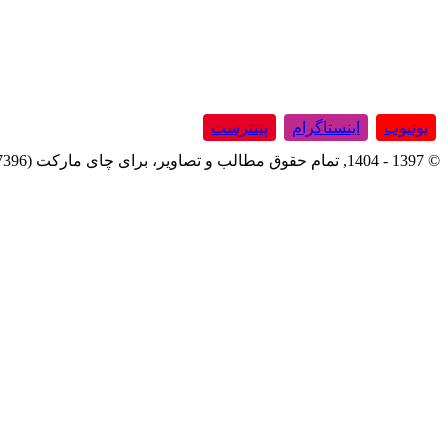
یوتیوب
اینستاگرام
پینترست
© 1397 - 1404, تمام حقوق مطالب و تصاویر، برای چای مارکت (337396) محفوظ است.