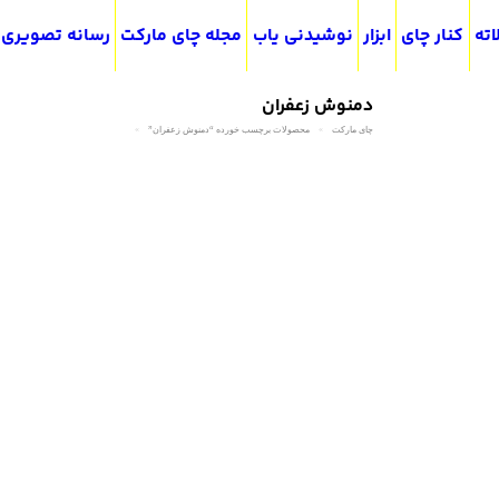
اته
کنار چای
ابزار
نوشیدنی یاب
مجله چای مارکت
رسانه تصویری
دمنوش زعفران
چای مارکت
محصولات برچسب خورده “دمنوش زعفران”