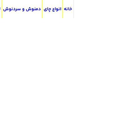
خانه
انواع چای
دمنوش و سردنوش
ل
دمنوش ترکیبی سماق و زعفران
قیمت‌هر‌بسته‌از:
457,500
5.00
امتیاز
از 5