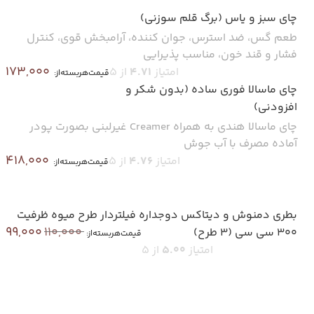
چای سبز و یاس (برگ قلم سوزنی)
طعم گس، ضد استرس، جوان کننده، آرامبخش قوی، کنترل
فشار و قند خون، مناسب پذیرایی
173,000
امتیاز
4.71
از 5
قیمت‌هر‌بسته‌از:
چای ماسالا فوری ساده (بدون شکر و
افزودنی)
چای ماسالا هندی به همراه Creamer غیرلبنی بصورت پودر
آماده مصرف با آب جوش
418,000
امتیاز
4.76
از 5
قیمت‌هر‌بسته‌از:
بطری دمنوش و دیتاکس دوجداره فیلتردار طرح میوه ظرفیت
99,000
110,000
300 سی سی (3 طرح)
قیمت‌هر‌بسته‌از:
امتیاز
5.00
از 5