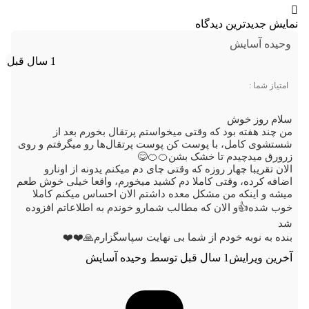
نمایش جدیدترین دیدگاه
وحیده آسایش
1 سال قبل
امتیاز شما :
سلام روز خوش
من چند هفته بود که وقتی میخواستم پرتقال بخورم بعد از
شستشوی کامل، با پوست کن پوست پرتقال‌ها رو میگرفتم و روی
زرورق میدچیدم تا خشک بشن🍊🍊😋
الان تقریبا چهار روزه که وقتی چای دم میکنم یدونه از اونارو
اضافه کرده، وقتی کاملا دم کشید میخورم، واقعا خیلی خوش طعم
میشه و اینکه من مشکل معده داشتم الان احساس میکنم کاملا
خوب شده👍و الان که مطالب شمارو خوندم به اطلاعاتم افزوده
شد
بنده به نوبه خودم از شما بی نهایت سپاسگزارم🙏❤️❤️
آخرین ویرایش1 سال قبل توسط وحیده آسایش