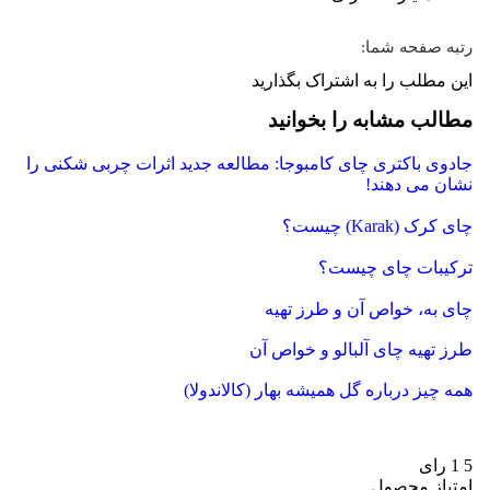
رتبه صفحه شما:
این مطلب را به اشتراک بگذارید
Share
Share
Share
Share
Share
مطالب مشابه را بخوانید
with
with
with
with
with
WhatsApp
Facebook
LinkedIn
Pinterest
Twitter
جادوی باکتری چای کامبوجا: مطالعه جدید اثرات چربی شکنی را
نشان می دهند!
چای کرک (Karak) چیست؟
ترکیبات چای چیست؟
چای به، خواص آن و طرز تهیه
طرز تهیه چای آلبالو و خواص آن
همه چیز درباره گل همیشه بهار (کالاندولا)
5
1
رای
امتیاز محصول