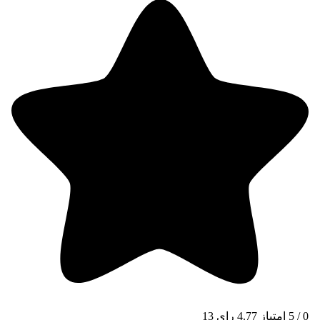
0
/
5
امتیاز
4.77
رای
13