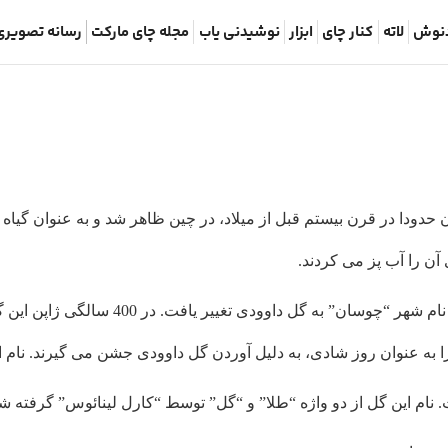
نوش
لاته
کنار چای
ابزار
نوشیدنی یاب
مجله چای مارکت
رسانه تصویری
دودا در قرن بیستم قبل از میلاد، در چین ظاهر شد و به عنوان گیاه 
آن را آب پز می کردند.
پس از کشف گل داوودی، در این کشور نام شهر “
 عنوان روز شادی، به دلیل آوردن گل داوودی جشن می گیرند. نام این گل در ژاپ
 نام این گل از دو واژه “طلا” و “گل” توسط “کارل لینائوس” گرفته شد