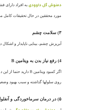
دمنوش گل داوودی
به افراد دارای فش
مورد محققین در حال تحقیقات کامل می
۳) سلامت چشم
آبریزش چشم، بینایی ناپایدار و اشکال 
4) رفع نیاز بدن به ویتامین B
روی سلولها گذاشته و سبب بهبود وضعی
۵) در درمان سرماخوردگی و آنفلوانزا بسیار موثر است
این
شما نیز 