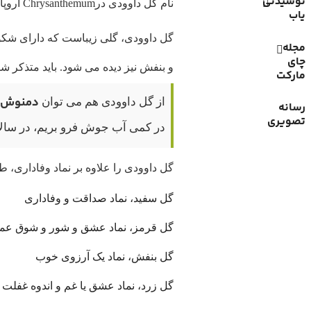
نوشیدنی
نام گل داوودی درChrysanthemum اروپا می باشد.
یاب
گل داوودی، گلی زیباست که دارای شکوفه
مجله
چای
و بنفش نیز دیده می شود. باید متذکر شو
مارکت
دمنوش 
از گل داوودی هم می توان
رسانه
تصویری
در کمی آب جوش فرو بریم، در سالاد
گل داوودی را علاوه بر نماد وفاداری، 
گل سفید، نماد صداقت و وفاداری
گل قرمز، نماد عشق و شور و شوق عم
گل بنفش، نماد یک آرزوی خوب
گل زرد، نماد عشق یا غم و اندوه غفلت