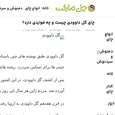
خانه
انواع چای
دمنوش و سرد
چای گل داوودی چیست و چه فوایدی دارد؟
You are here:
چای مارکت
مجله چای مارکت
انواع دیگر چای
چای گل داوودی چیست و…
انواع
چای
دمنوش
و
گل داوودی طبق نوشته های چین باستان ح
سردنوش
چینی ها برای تسکین سردرد، ریشه های 
لاته
کنار
چای
آورده شد. مردم ژاپن هر سال این روز را به
ابزار
در قرن هفدهم گل داوودی به اروپا رفت.