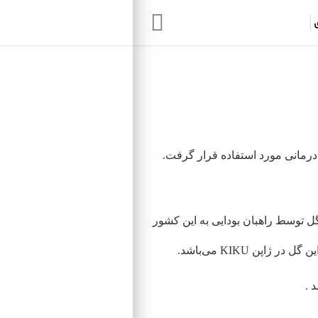
Search:
درمانی مورد استفاده قرار گرفت.
چوسان” به گل داوودی تغییر یافت. در 400 سالگی ژاپن این گل توسط راهبان بودایی به این کشور
ن KIKU می‌باشد.
 .