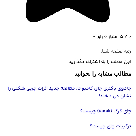
0
/
5
امتیاز
0
رای
0
رتبه صفحه شما:
این مطلب را به اشتراک بگذارید
Share
Share
Share
Share
Share
مطالب مشابه را بخوانید
with
with
with
with
with
WhatsApp
Facebook
LinkedIn
Pinterest
Twitter
جادوی باکتری چای کامبوجا: مطالعه جدید اثرات چربی شکنی را
نشان می دهند!
چای کرک (Karak) چیست؟
ترکیبات چای چیست؟